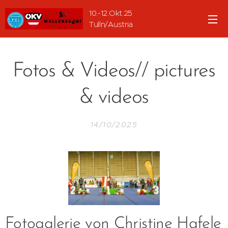
10.-12.Okt.25
Tulln/Austria
Fotos & Videos// pictures
& videos
14/10/2025
Fotogalerie von Christine Hafele